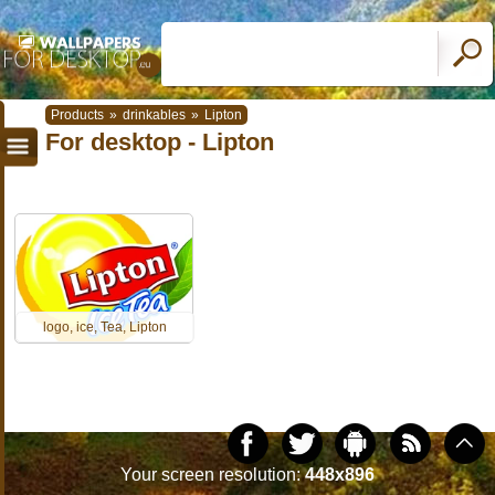
Products
»
drinkables
»
Lipton
For desktop - Lipton
logo, ice, Tea, Lipton
Your screen resolution:
448x896