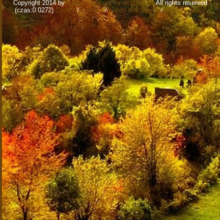
Copyright 2014 by
www.wallpapers-for-desktop.eu
All rights reserved
(czas:0.0272)
Cookie
/
Contact
/
+ Add Wallpapers
/
Privacy policy