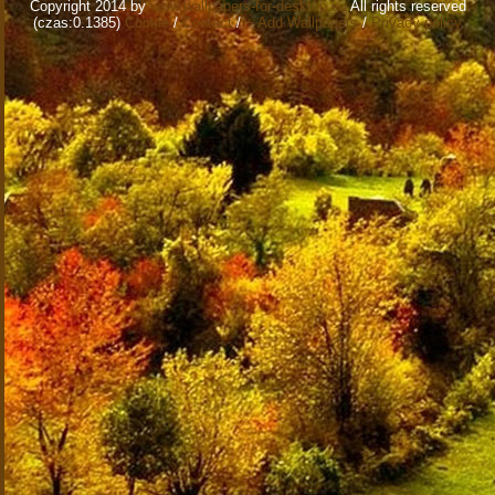
Copyright 2014 by
www.wallpapers-for-desktop.eu
All rights reserved
(czas:0.1385)
Cookie
/
Contact
/
+ Add Wallpapers
/
Privacy policy