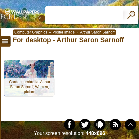
Computer Graphics
»
Poster Image
»
Arthur Saron Sarnoff
For desktop - Arthur Saron Sarnoff
Garden, umbrella, Arthur
Saron Sarnoff, Women,
picture
Your screen resolution:
448x896