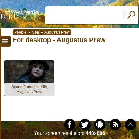
People
»
Men
»
Augustus Prew
For desktop - Augustus Prew
Secret Paradise Hills,
Augustus Prew
Your screen resolution:
448x896