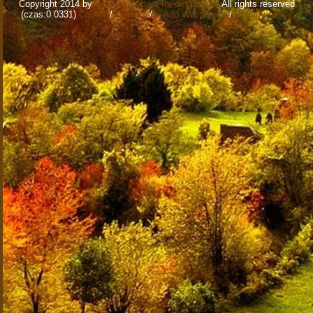
Copyright 2014 by
www.wallpapers-for-desktop.eu
All rights reserved
(czas:0.0331)
Cookie
/
Contact
/
+ Add Wallpapers
/
Privacy policy