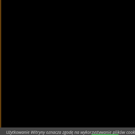
Użytkowanie Witryny oznacza zgodę na wykorzystywanie plików cook