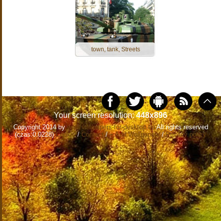
town, tank, Streets
Your screen resolution:
448x896
Copyright 2014 by
www.wallpapers-for-desktop.eu
All rights reserved
(czas:0.0228)
Cookie
/
Contact
/
+ Add Wallpapers
/
Privacy policy