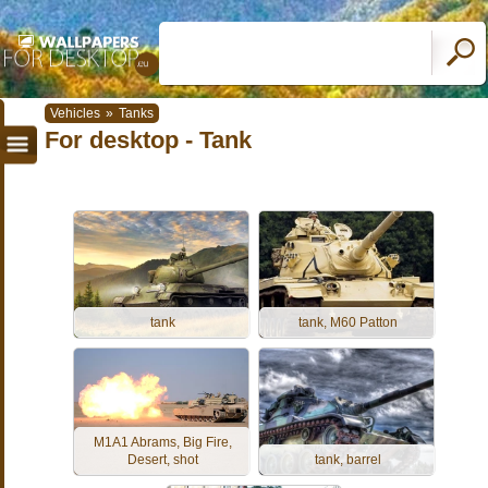
Vehicles
»
Tanks
For desktop - Tank
tank
tank, M60 Patton
M1A1 Abrams, Big Fire,
Desert, shot
tank, barrel