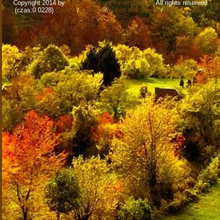
Copyright 2014 by
www.wallpapers-for-desktop.eu
All rights reserved
(czas:0.0228)
Cookie
/
Contact
/
+ Add Wallpapers
/
Privacy policy