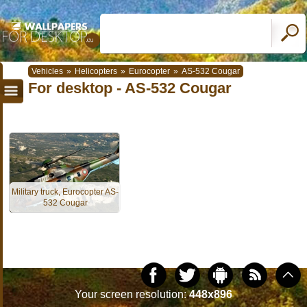
Vehicles
»
Helicopters
»
Eurocopter
»
AS-532 Cougar
For desktop - AS-532 Cougar
Military truck, Eurocopter AS-
532 Cougar
Your screen resolution:
448x896