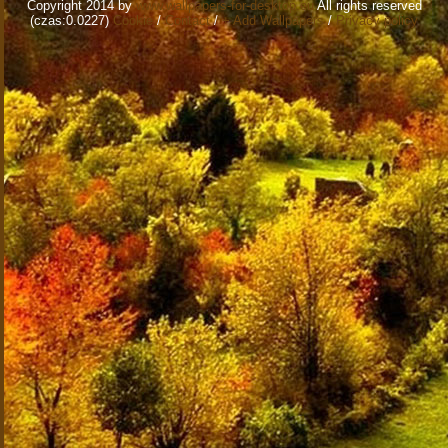
Copyright 2014 by
www.wallpapers-for-desktop.eu
All rights reserved
(czas:0.0227)
Cookie
/
Contact
/
+ Add Wallpapers
/
Privacy policy