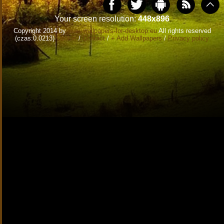
Your screen resolution:
448x896
Copyright 2014 by
www.wallpapers-for-desktop.eu
All rights reserved
(czas:0.0213)
Cookie
/
Contact
/
+ Add Wallpapers
/
Privacy policy