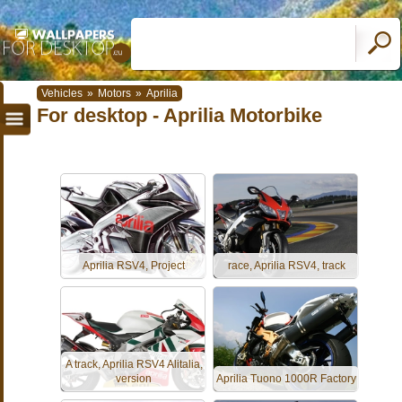
Vehicles
»
Motors
»
Aprilia
For desktop - Aprilia Motorbike
Aprilia RSV4, Project
race, Aprilia RSV4, track
A track, Aprilia RSV4 Alitalia,
version
Aprilia Tuono 1000R Factory