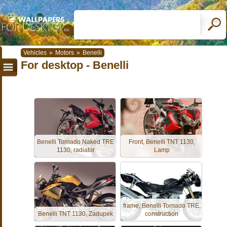
Vehicles
»
Motors
»
Benelli
For desktop - Benelli
Benelli Tornado Naked TRE
Front, Benelli TNT 1130,
1130, radiator
Lamp
frame, Benelli Tornado TRE,
Benelli TNT 1130, Zadupek
construction