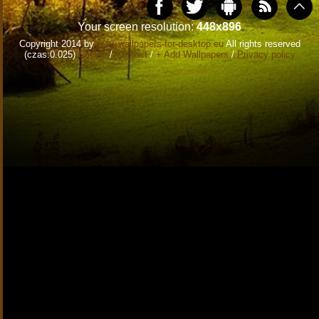
Your screen resolution:
448x896
Copyright 2014 by
www.wallpapers-for-desktop.eu
All rights reserved
(czas:0.025)
Cookie
/
Contact
/
+ Add Wallpapers
/
Privacy policy