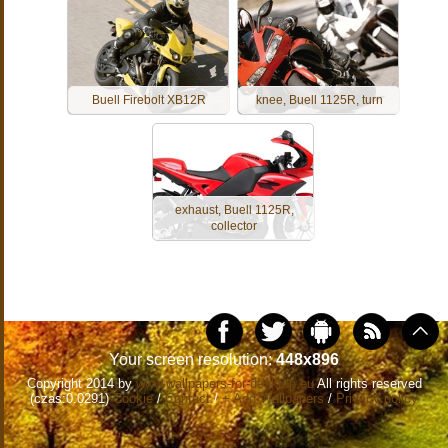
Buell Firebolt XB12R
knee, Buell 1125R, turn
exhaust, Buell 1125R,
collector
Your screen resolution:
448x896
Copyright 2014 by
www.wallpapers-for-desktop.eu
All rights reserved
(czas:0.0291)
Cookie
/
Contact
/
+ Add Wallpapers
/
Privacy policy