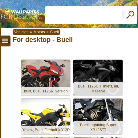
Vehicles
»
Motors
»
Buell
For desktop - Buell
Buell 1125CR, inlets, air,
built, Buell 1125R, version
Massive
Buell Lightning Super
Yellow, Buell Firebolt XB12R
XB12STT