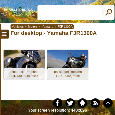
Vehicles
»
Motors
»
Yamaha
»
FJR1300A
For desktop - Yamaha FJR1300A
motor-bike, Yamaha
passenger, Yamaha
FJR1300A, touristic
FJR1300A, route
Your screen resolution:
448x896