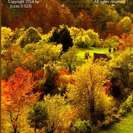
Copyright 2014 by
www.wallpapers-for-desktop.eu
All rights reserved
(czas:0.023)
Cookie
/
Contact
/
+ Add Wallpapers
/
Privacy policy