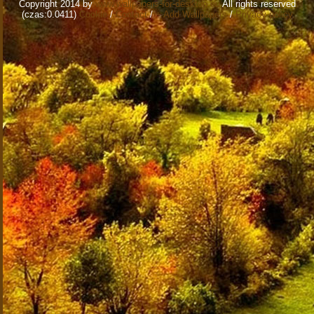
Copyright 2014 by
www.wallpapers-for-desktop.eu
All rights reserved
(czas:0.0411)
Cookie
/
Contact
/
+ Add Wallpapers
/
Privacy policy