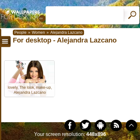
People
»
Women
»
Alejandra Lazcano
For desktop - Alejandra Lazcano
lovely, The look, make-up,
Alejandra Lazcano
Your screen resolution:
448x896