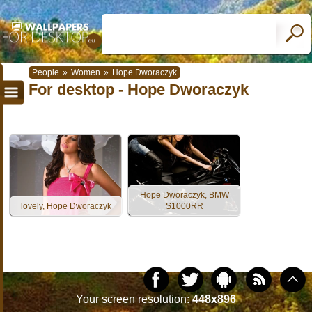
People
»
Women
»
Hope Dworaczyk
For desktop - Hope Dworaczyk
Hope Dworaczyk, BMW
lovely, Hope Dworaczyk
S1000RR
Your screen resolution:
448x896