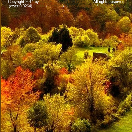
Copyright 2014 by
www.wallpapers-for-desktop.eu
All rights reserved
(czas:0.0264)
Cookie
/
Contact
/
+ Add Wallpapers
/
Privacy policy