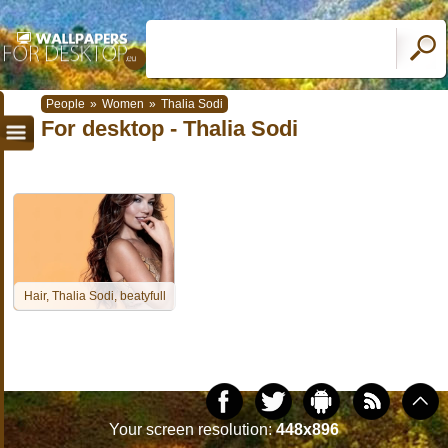
People
»
Women
»
Thalia Sodi
For desktop - Thalia Sodi
Hair, Thalia Sodi, beatyfull
Your screen resolution:
448x896