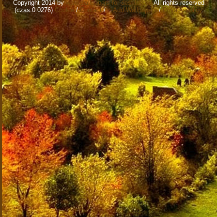
Copyright 2014 by
www.wallpapers-for-desktop.eu
All rights reserved
(czas:0.0276)
Cookie
/
Contact
/
+ Add Wallpapers
/
Privacy policy