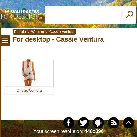
People
»
Women
»
Cassie Ventura
For desktop - Cassie Ventura
Cassie Ventura
Your screen resolution:
448x896