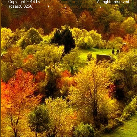
Copyright 2014 by
www.wallpapers-for-desktop.eu
All rights reserved
(czas:0.0256)
Cookie
/
Contact
/
+ Add Wallpapers
/
Privacy policy