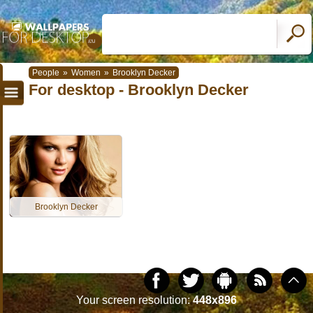
People
»
Women
»
Brooklyn Decker
For desktop - Brooklyn Decker
Brooklyn Decker
Your screen resolution:
448x896