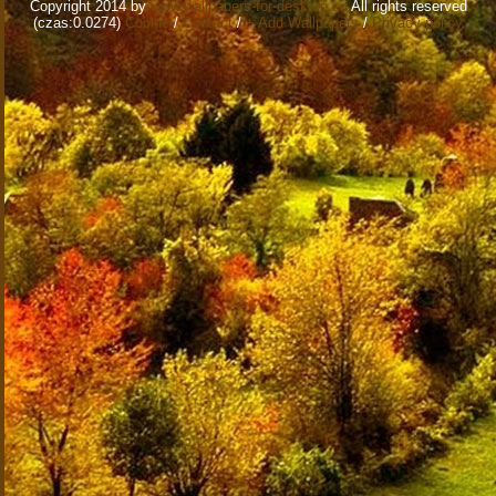
Copyright 2014 by
www.wallpapers-for-desktop.eu
All rights reserved
(czas:0.0274)
Cookie
/
Contact
/
+ Add Wallpapers
/
Privacy policy