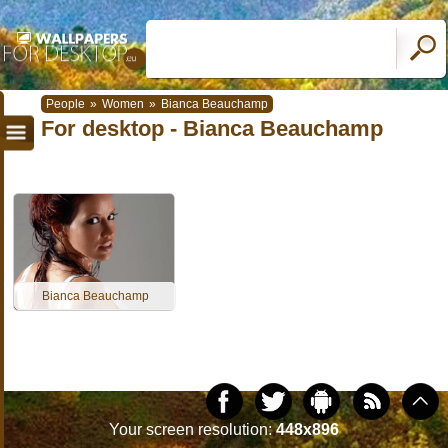
People
»
Women
»
Bianca Beauchamp
For desktop - Bianca Beauchamp
Bianca Beauchamp
Your screen resolution:
448x896