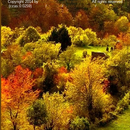
Copyright 2014 by
www.wallpapers-for-desktop.eu
All rights reserved
(czas:0.0259)
Cookie
/
Contact
/
+ Add Wallpapers
/
Privacy policy