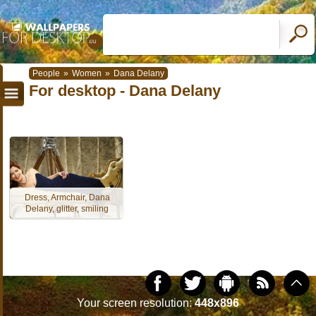
People
»
Women
»
Dana Delany
For desktop - Dana Delany
Dress, Armchair, Dana
Delany, glitter, smiling
Your screen resolution:
448x896