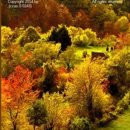
Copyright 2014 by
www.wallpapers-for-desktop.eu
All rights reserved
(czas:0.0243)
Cookie
/
Contact
/
+ Add Wallpapers
/
Privacy policy