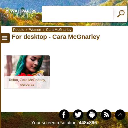
People
»
Women
»
Cara McGnarley
For desktop - Cara McGnarley
Tattoo, Cara McGnarley,
gerberas
Your screen resolution:
448x896