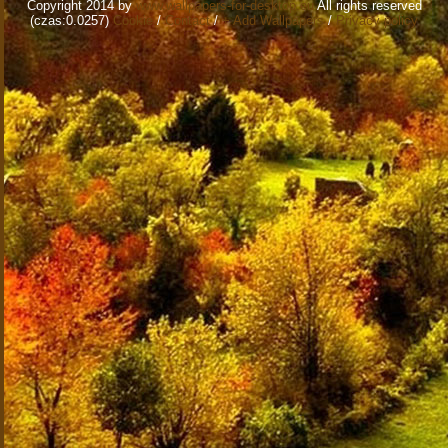
Copyright 2014 by
www.wallpapers-for-desktop.eu
All rights reserved
(czas:0.0257)
Cookie
/
Contact
/
+ Add Wallpapers
/
Privacy policy