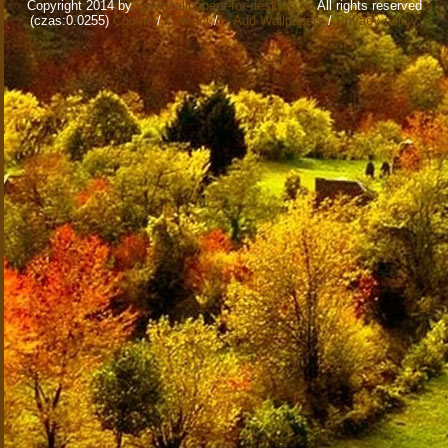
Copyright 2014 by
www.wallpapers-for-desktop.eu
All rights reserved
(czas:0.0255)
Cookie
/
Contact
/
+ Add Wallpapers
/
Privacy policy