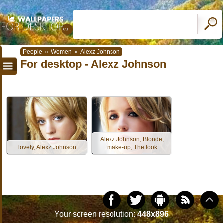
People
»
Women
»
Alexz Johnson
For desktop - Alexz Johnson
Alexz Johnson, Blonde,
lovely, Alexz Johnson
make-up, The look
Your screen resolution:
448x896