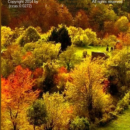
Copyright 2014 by
www.wallpapers-for-desktop.eu
All rights reserved
(czas:0.0272)
Cookie
/
Contact
/
+ Add Wallpapers
/
Privacy policy