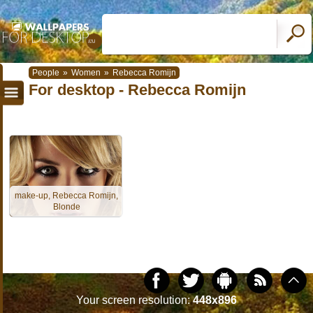
People
»
Women
»
Rebecca Romijn
For desktop - Rebecca Romijn
make-up, Rebecca Romijn,
Blonde
Your screen resolution:
448x896