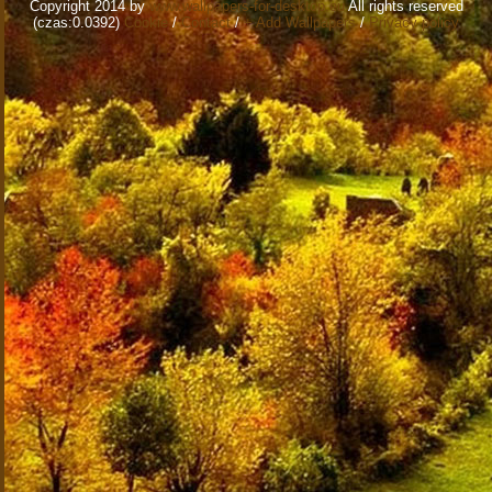
Copyright 2014 by
www.wallpapers-for-desktop.eu
All rights reserved
(czas:0.0392)
Cookie
/
Contact
/
+ Add Wallpapers
/
Privacy policy