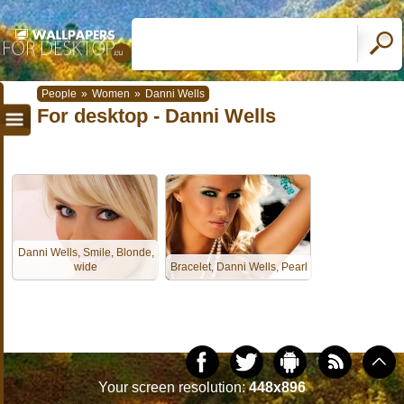
People
»
Women
»
Danni Wells
For desktop - Danni Wells
Danni Wells, Smile, Blonde,
wide
Bracelet, Danni Wells, Pearl
Your screen resolution:
448x896