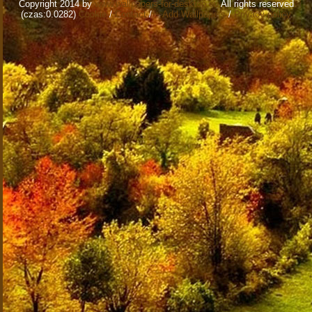
Copyright 2014 by
www.wallpapers-for-desktop.eu
All rights reserved
(czas:0.0282)
Cookie
/
Contact
/
+ Add Wallpapers
/
Privacy policy