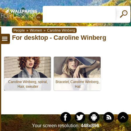
People
»
Women
»
Caroline Winberg
For desktop - Caroline Winberg
Caroline Winberg, spiral,
Bracelet, Caroline Winberg,
Hair, sweater
Hat
Your screen resolution:
448x896