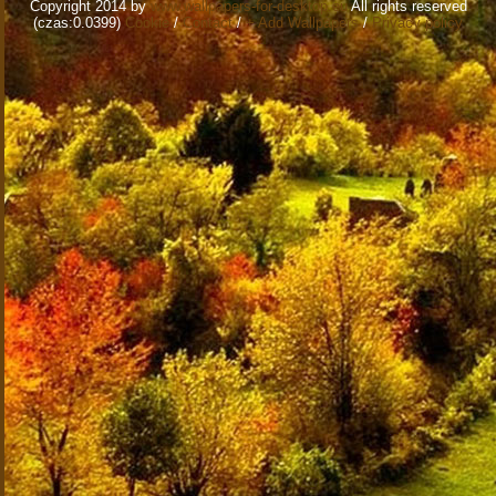
Copyright 2014 by
www.wallpapers-for-desktop.eu
All rights reserved
(czas:0.0399)
Cookie
/
Contact
/
+ Add Wallpapers
/
Privacy policy