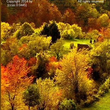
Copyright 2014 by
www.wallpapers-for-desktop.eu
All rights reserved
(czas:0.0445)
Cookie
/
Contact
/
+ Add Wallpapers
/
Privacy policy