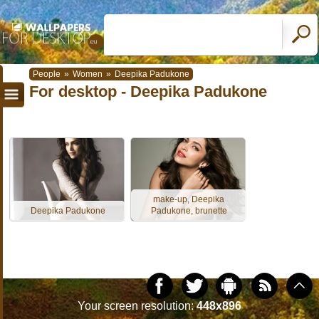
People
»
Women
»
Deepika Padukone
For desktop - Deepika Padukone
make-up, Deepika
Deepika Padukone
Padukone, brunette
Your screen resolution:
448x896