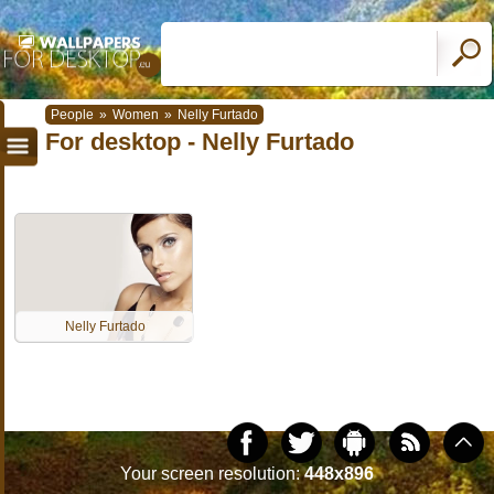
People
»
Women
»
Nelly Furtado
For desktop - Nelly Furtado
Nelly Furtado
Your screen resolution:
448x896