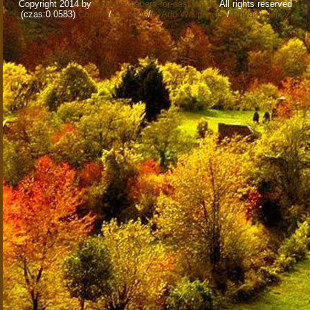
Copyright 2014 by
www.wallpapers-for-desktop.eu
All rights reserved
(czas:0.0583)
Cookie
/
Contact
/
+ Add Wallpapers
/
Privacy policy