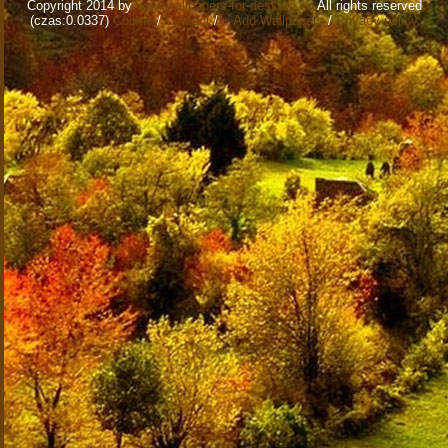
Copyright 2014 by
www.wallpapers-for-desktop.eu
All rights reserved
(czas:0.0337)
Cookie
/
Contact
/
+ Add Wallpapers
/
Privacy policy