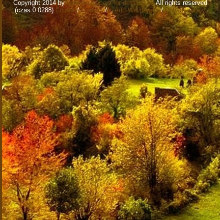
Copyright 2014 by
www.wallpapers-for-desktop.eu
All rights reserved
(czas:0.0288)
Cookie
/
Contact
/
+ Add Wallpapers
/
Privacy policy