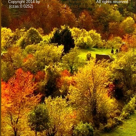
Copyright 2014 by
www.wallpapers-for-desktop.eu
All rights reserved
(czas:0.0252)
Cookie
/
Contact
/
+ Add Wallpapers
/
Privacy policy