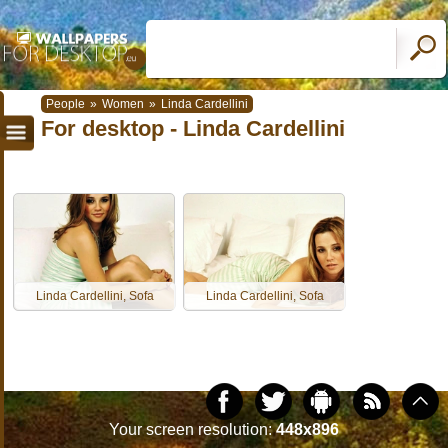
People
»
Women
»
Linda Cardellini
For desktop - Linda Cardellini
Linda Cardellini, Sofa
Linda Cardellini, Sofa
Your screen resolution:
448x896