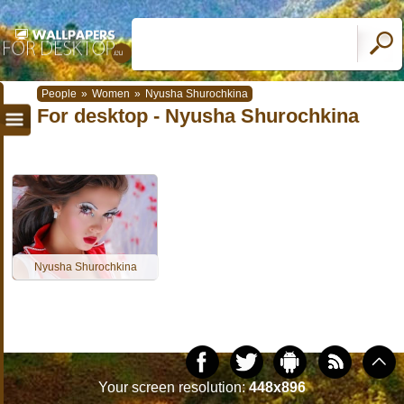
People
»
Women
»
Nyusha Shurochkina
For desktop - Nyusha Shurochkina
Nyusha Shurochkina
Your screen resolution:
448x896