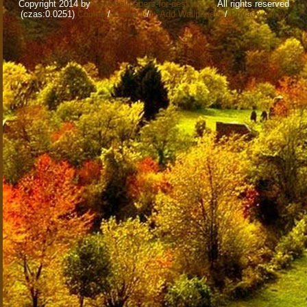
Copyright 2014 by
www.wallpapers-for-desktop.eu
All rights reserved
(czas:0.0251)
Cookie
/
Contact
/
+ Add Wallpapers
/
Privacy policy