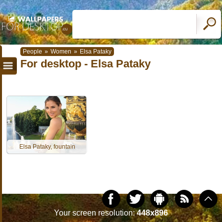
People
»
Women
»
Elsa Pataky
For desktop - Elsa Pataky
Elsa Pataky, fountain
Your screen resolution:
448x896