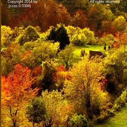
Copyright 2014 by
www.wallpapers-for-desktop.eu
All rights reserved
(czas:0.0394)
Cookie
/
Contact
/
+ Add Wallpapers
/
Privacy policy