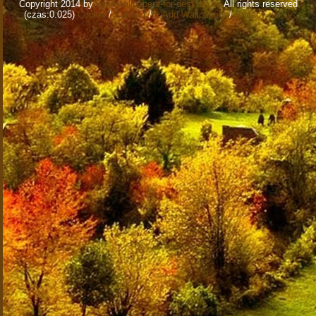
Copyright 2014 by
www.wallpapers-for-desktop.eu
All rights reserved
(czas:0.025)
Cookie
/
Contact
/
+ Add Wallpapers
/
Privacy policy