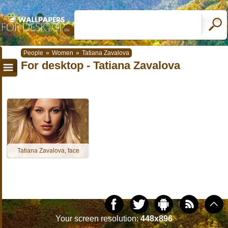
People
»
Women
»
Tatiana Zavalova
For desktop - Tatiana Zavalova
Tatiana Zavalova, face
Your screen resolution:
448x896